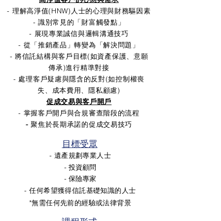
- 理解高淨值(HNW)人士的心理與財務驅因素
- 識別常見的「財富觸發點」
- 展現專業誠信與邏輯溝通技巧
- 從「推銷產品」轉變為「解決問題」
- 將信託結構與客戶目標(如資產保護、意願
傳承)進行精準對接
- 處理客戶疑慮與隱含的反對(如控制權喪
失、成本費用、隱私顧慮)
促成交易與客戶開戶
- 掌握客戶開戶與合規審查階段的流程
-
聚焦於長期承諾的促成交易技巧
目標受眾
- 遺產規劃專業人士
- 投資顧問
- 保險專家
- 任何希望獲得信託基礎知識的人士
*無需任何先前的經驗或法律背景