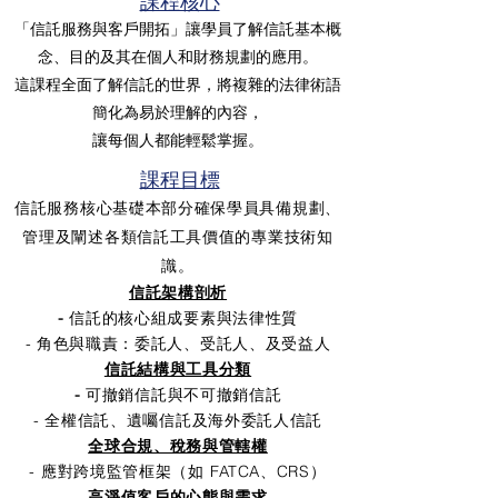
課程核心
「信託服務與客戶開拓」讓學員了解信託基本概
念、目的及其在個人和財務規劃的應用。
這課程全面了解信託的世界，將複雜的法律術語
簡化為易於理解的內容，
讓每個人都能輕鬆掌握。
課程目標
信託服務核心基礎本部分確保學員具備規劃、
管理及闡述各類信託工具價值的專業技術知
識。
信託架構剖析
-
信託的核心組成要素與法律性質
- 角色與職責：委託人、受託人、及受益人
信託結構與工具分類
-
可撤銷信託與不可撤銷信託
- 全權信託、遺囑信託及海外委託人信託
全球合規、稅務與管轄權
- 應對跨境監管框架（如 FATCA、CRS）
高淨值客戶的心態與需求