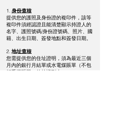
1.
身份查核
提供您的護照及身份證的複印件，該等
複印件須經認證且能清楚顯示持證人的
名字、護照號碼/身份證號碼、照片、國
籍、出生日期、簽發地點和簽發日期。
2.
地址查核
您需提供您的住址證明，須為最近三個
月內的銀行月結單或水電煤賬單（不包
括手機賬單）的核證副本。
3.
資金及財富來源
請提供您最新的個人履歷或填寫本表格
中“工作履歷”一欄，並提供客戶的資產
證明(如銀行結單與投資組合)。
聯絡我們