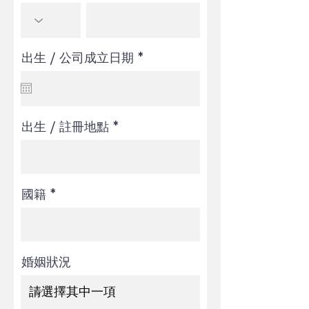
r
出生 / 公司成立日期
*
e
q
u
i
r
出生 / 註冊地點
e
d
國籍
婚姻狀況